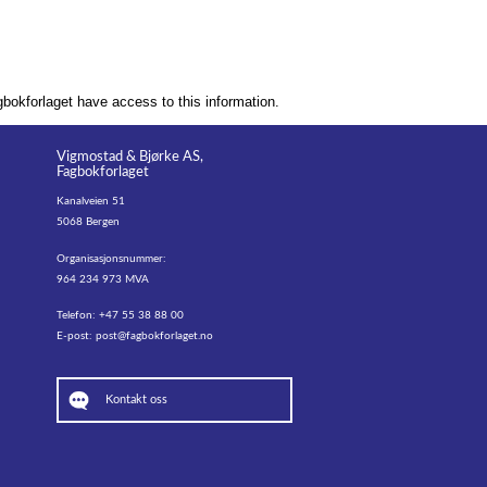
bokforlaget have access to this information.
Vigmostad & Bjørke AS,
Fagbokforlaget
Kanalveien 51
5068 Bergen
Organisasjonsnummer:
964 234 973 MVA
Telefon: +47 55 38 88 00
E-post:
post@fagbokforlaget.no
Kontakt oss