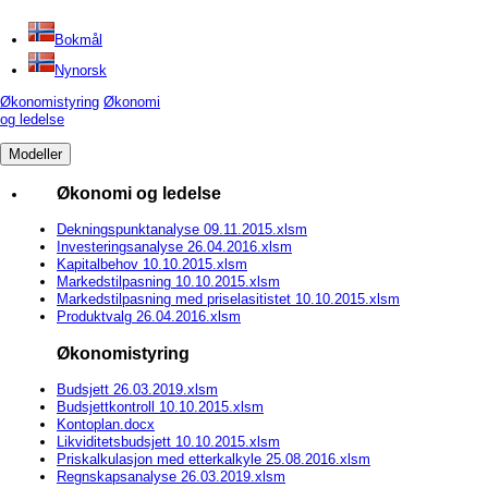
Bokmål
Nynorsk
Økonomistyring
Økonomi
og ledelse
Modeller
Økonomi og ledelse
Dekningspunktanalyse 09.11.2015.xlsm
Investeringsanalyse 26.04.2016.xlsm
Kapitalbehov 10.10.2015.xlsm
Markedstilpasning 10.10.2015.xlsm
Markedstilpasning med priselasitistet 10.10.2015.xlsm
Produktvalg 26.04.2016.xlsm
Økonomistyring
Budsjett 26.03.2019.xlsm
Budsjettkontroll 10.10.2015.xlsm
Kontoplan.docx
Likviditetsbudsjett 10.10.2015.xlsm
Priskalkulasjon med etterkalkyle 25.08.2016.xlsm
Regnskapsanalyse 26.03.2019.xlsm