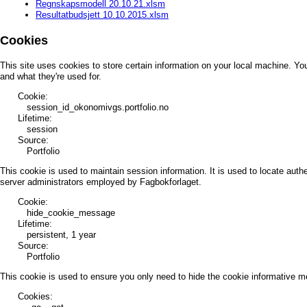
Regnskapsmodell 20.10.21.xlsm
Resultatbudsjett 10.10.2015.xlsm
Cookies
This site uses cookies to store certain information on your local machine. Y
and what they're used for.
Cookie:
session_id_okonomivgs.portfolio.no
Lifetime:
session
Source:
Portfolio
This cookie is used to maintain session information. It is used to locate authe
server administrators employed by Fagbokforlaget.
Cookie:
hide_cookie_message
Lifetime:
persistent, 1 year
Source:
Portfolio
This cookie is used to ensure you only need to hide the cookie informative 
Cookies: