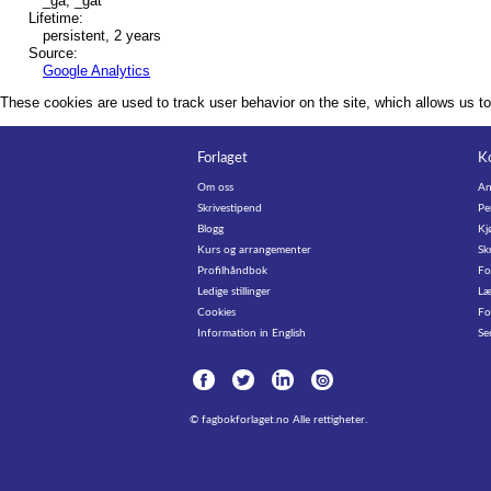
_ga, _gat
Lifetime:
persistent, 2 years
Source:
Google Analytics
These cookies are used to track user behavior on the site, which allows us t
Forlaget
K
Om oss
An
Skrivestipend
Pe
Blogg
Kj
Kurs og arrangementer
Sk
Profilhåndbok
Fo
Ledige stillinger
Læ
Cookies
Fo
Information in English
Se
©
fagbokforlaget.no
Alle rettigheter.