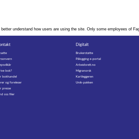
o better understand how users are using the site. Only some employees of Fag
ontakt
Digitalt
satte
Brukerstøtte
rsonvern
Pålogging e-portal
øpsvilkår
Arbeidsrett.no
rive bok?
Migranorsk
r bokhandel
Kartleggeren
rer og foreleser
Unik-pakken
r presse
nd oss filer