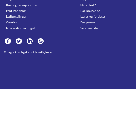
Kurs og arrangementer
Skrive bok?
Profilhåndbok
For bokhandel
Ledige stillinger
Lærer og foreleser
Cookies
For presse
Information in English
Send oss filer
©
fagbokforlaget.no
Alle rettigheter.