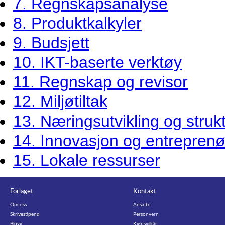
7. Regnskapsanalyse
8. Produktkalkyler
9. Budsjett
10. IKT-baserte verktøy
11. Regnskap og revisor
12. Miljøtiltak
13. Næringsutvikling og struk
14. Innovasjon og entrepren
15. Lokale ressurser
Forlaget
Kontakt
Om oss
Ansatte
Skrivestipend
Personvern
Blogg
Kjøpsvilkår