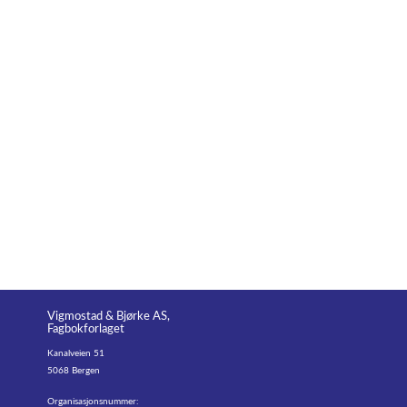
Vigmostad & Bjørke AS,
Fagbokforlaget
Kanalveien 51
5068 Bergen
Organisasjonsnummer: