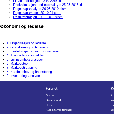
Likviditetsbudsjett 10.10.2015.xlsm
Priskalkulasjon med etterkalkyle 25.08.2016.xlsm
Regnskapsanalyse 26.03.2019.xlsm
Regnskapsmodell 20.10.21.xlsm
Resultatbudsjett 10.10.2015.xlsm
Økonomi og ledelse
1. Organisasjon og ledelse
2. Globalisering og tilpasning
3. Beslutninger og samfunnsansvar
4. Kostnader og inntekter
5. Lønnsomhetsanalyser
6. Markedsteori
7. Markedstilpasning
8. Kapitalbehov og finansiering
9. Investeringsanalyse
Forlaget
K
Om oss
An
Skrivestipend
Pe
Blogg
Kj
Kurs og arrangementer
Sk