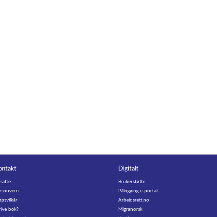
ontakt
Digitalt
satte
Brukerstøtte
rsonvern
Pålogging e-portal
øpsvilkår
Arbeidsrett.no
rive bok?
Migranorsk