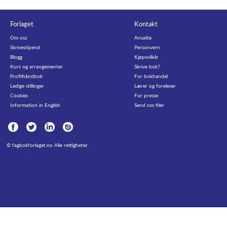
Forlaget
Kontakt
Om oss
Ansatte
Skrivestipend
Personvern
Blogg
Kjøpsvilkår
Kurs og arrangementer
Skrive bok?
Profilhåndbok
For bokhandel
Ledige stillinger
Lærer og foreleser
Cookies
For presse
Information in English
Send oss filer
©
fagbokforlaget.no
Alle rettigheter.